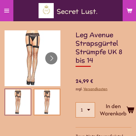
Zum
Secret
Lust.
Hauptinhalt
springen
Leg Avenue
Strapsgürtel
Strümpfe UK 8
bis 14
24,99 €
zzgl.
Versandkosten
In den
Warenkorb